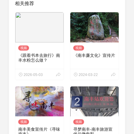
相关推荐
视频
视频
《跟着书本去旅行》南
《南丰廉文化》宣传片
丰水粉怎么做？
2026-05-03
2024-03-22
视频
视频
南丰美食宣传片《寻味
寻梦南丰-南丰旅游宣
南丰》
传片微电影