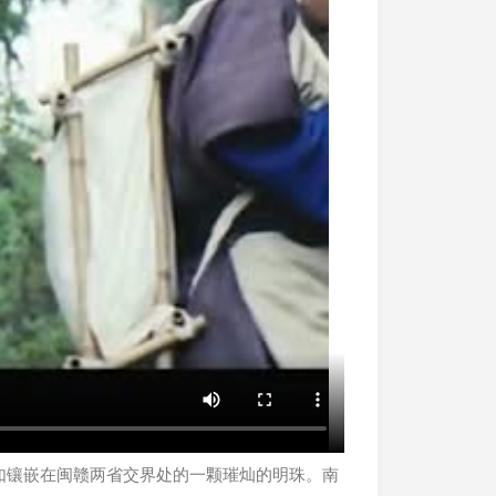
如镶嵌在闽赣两省交界处的一颗璀灿的明珠。南