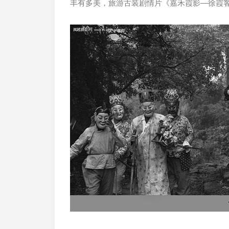
丰有多美，旅游古装剧情片《嘉禾霞影—徐霞