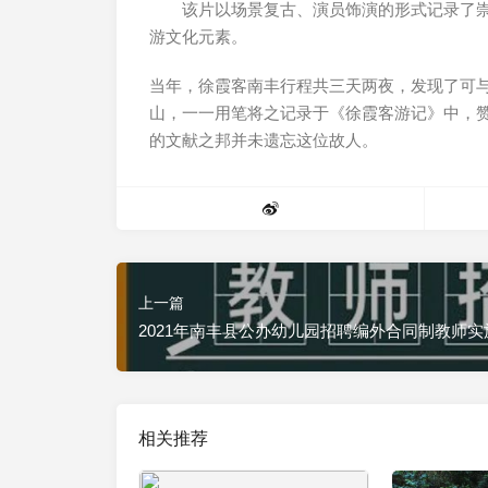
该片以场景复古、演员饰演的形式记录了崇祯九
游文化元素。
当年，徐霞客南丰行程共三天两夜，发现了可
山，一一用笔将之记录于《徐霞客游记》中，
的文献之邦并未遗忘这位故人。
上一篇
2021年南丰县公办幼儿园招聘编外合同制教师实
相关推荐