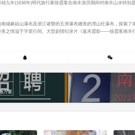
年(1636年)明代旅行家徐霞客在南丰游历期间对南丰山水特别
与南城麻姑山瀑布及浙江诸暨的五泄瀑布媲美的漈山灶瀑布，探索了
赞美之情溢于字里行间。大型剧情纪录片《嘉禾霞影——徐霞客南丰
施方案