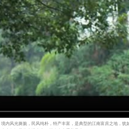
，境内风光旖旎，民风纯朴，特产丰富，是典型的江南富庶之地，犹