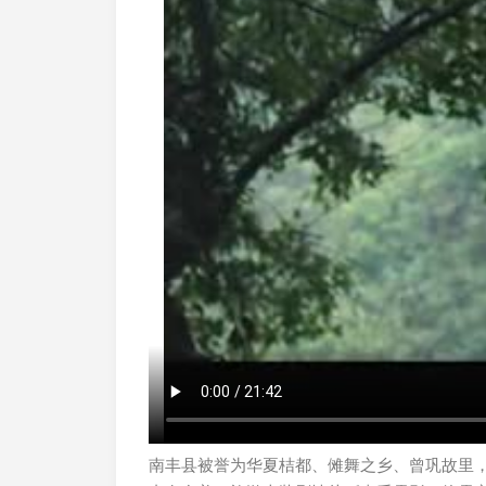
南丰县被誉为华夏桔都、傩舞之乡、曾巩故里