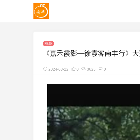
视频
《嘉禾霞影—徐霞客南丰行》大
2024-03-22
0
3625
0