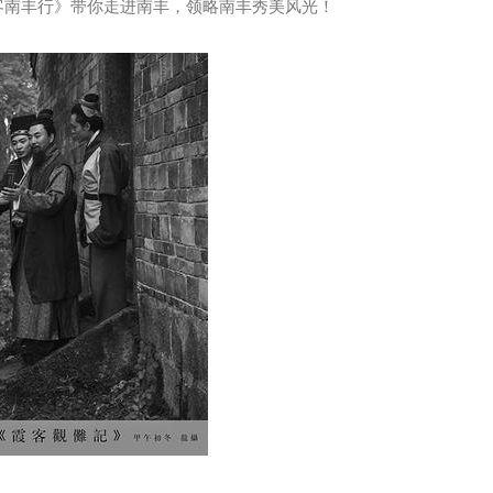
客南丰行》带你走进南丰，领略南丰秀美风光！